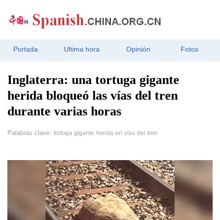
Portada
Ultima hora
Opinión
Fotos
Inglaterra: una tortuga gigante
herida bloqueó las vías del tren
durante varias horas
Palabras clave:
tortuga
gigante
herida
en
vías
del
tren