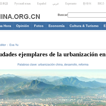
ma Hora
Opinión
Fotos
Economía
Cultura & Turismo
E
 Editor： Eva Yu
udades ejemplares de la urbanización e
Palabras clave:
urbanización
china,
desarrollo,
reforma