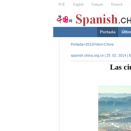
Portada
Últi
Portada
>
2011Fotos
>
China
spanish.china.org.cn | 25. 02. 2014 |
Las ci