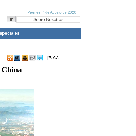
speciales
A
A
[
A
]
n China