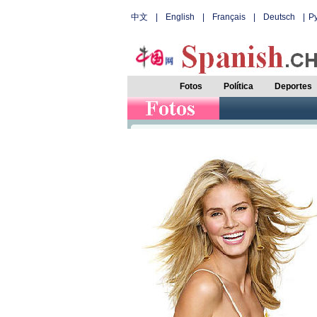
中文
|
English
|
Français
|
Deutsch
|
Р
Fotos
Política
Deportes