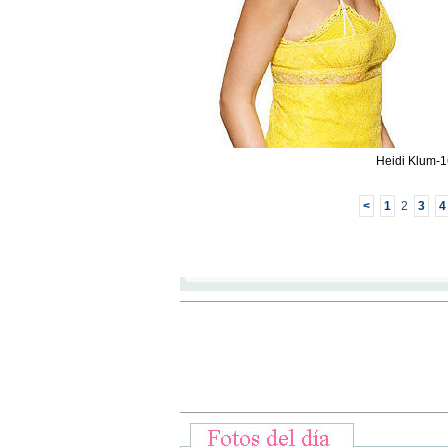
Heidi Klum-1
<
1
2
3
4