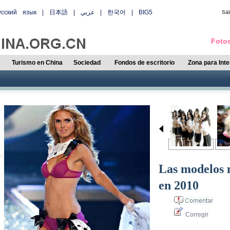
усский язык
|
日本語
|
عربي
|
한국어
|
BIG5
Sá
Fotos
Turismo en China
Sociedad
Fondos de escritorio
Zona para Int
Las modelos 
en 2010
Corregir