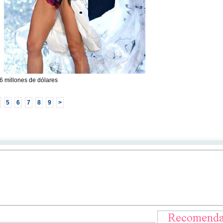
6 millones de dólares
5
6
7
8
9
>