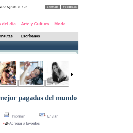
SiteMap
Feedback
bado
Agosto
,
8
,
126
 del día
Arte y Cultura
Moda
ernautas
Escríbanos
mejor pagadas del mundo
Imprimir
Enviar
Agregar a favoritos