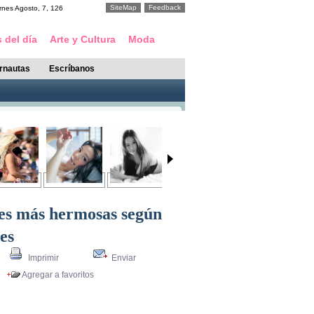
SiteMap
Feedback
rnes
Agosto
,
7
,
126
 del día
Arte y Cultura
Moda
ernautas
Escríbanos
es más hermosas según
les
Imprimir
Enviar
Agregar a favoritos