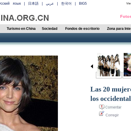
усский язык
|
日本語
|
عربي
|
한국어
|
BIG5
Vie
Fotos
Turismo en China
Sociedad
Fondos de escritorio
Zona para Int
Las 20 mujer
los occidenta
Corregir