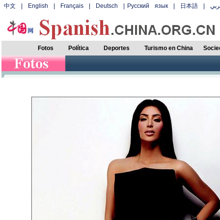
中文
|
English
|
Français
|
Deutsch
|
Русский язык
|
日本語
|
بي
Fotos
Política
Deportes
Turismo en China
Socie