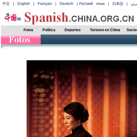
中文
|
English
|
Français
|
Deutsch
|
Русский язык
|
日本語
|
بي
Fotos
Política
Deportes
Turismo en China
Socie