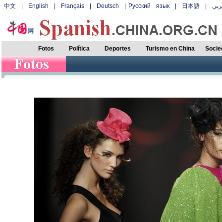
中文
|
English
|
Français
|
Deutsch
|
Русский язык
|
日本語
|
بي
Fotos
Política
Deportes
Turismo en China
Socie