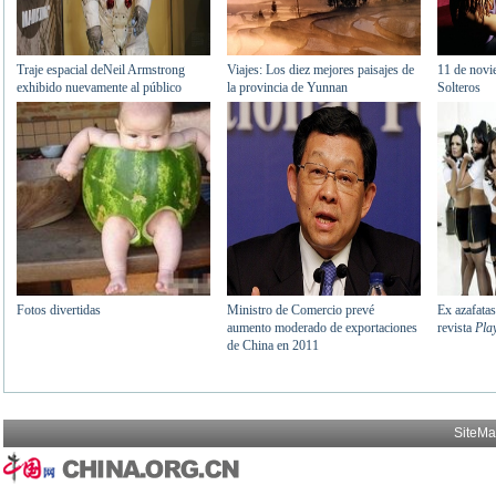
SiteM