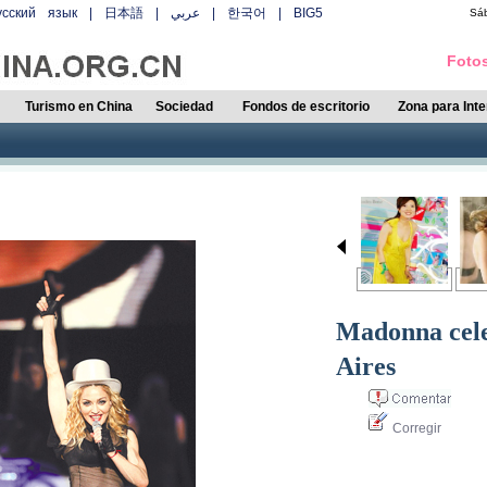
усский язык
|
日本語
|
عربي
|
한국어
|
BIG5
Sá
Fotos
Turismo en China
Sociedad
Fondos de escritorio
Zona para Int
Madonna cele
Aires
Corregir