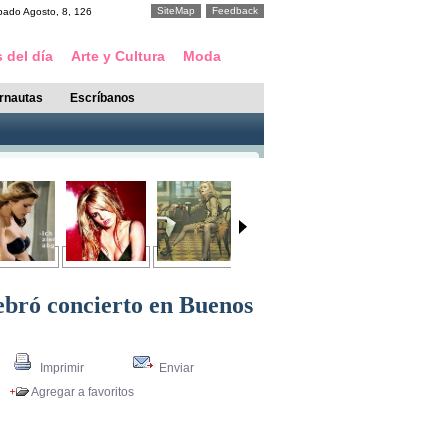
SiteMap
Feedback
bado
Agosto
,
8
,
126
 del día
Arte y Cultura
Moda
ernautas
Escríbanos
bró concierto en Buenos
Imprimir
Enviar
Agregar a favoritos