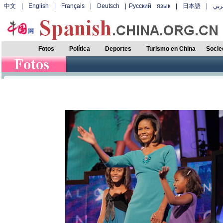
中文
|
English
|
Français
|
Deutsch
|
Русский язык
|
日本語
|
بي
Fotos
Política
Deportes
Turismo en China
Socie