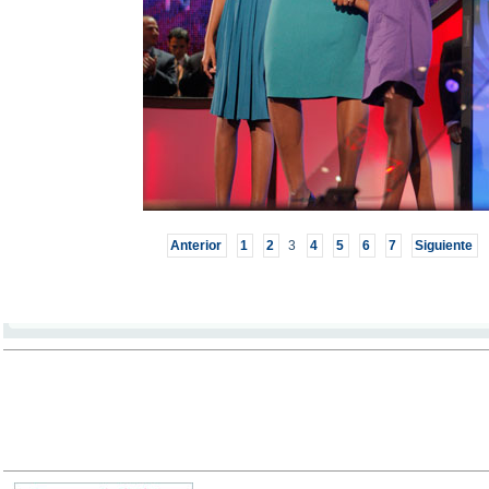
Anterior
1
2
3
4
5
6
7
Siguiente