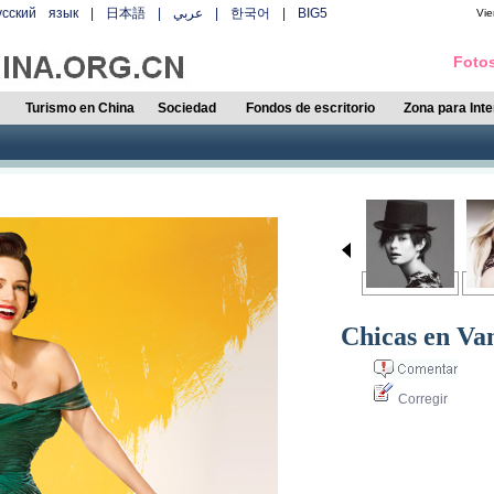
усский язык
|
日本語
|
عربي
|
한국어
|
BIG5
Vie
Fotos
Turismo en China
Sociedad
Fondos de escritorio
Zona para Int
Chicas en Van
Corregir