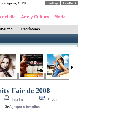
SiteMap
Feedback
rnes
Agosto
,
7
,
126
 del día
Arte y Cultura
Moda
ernautas
Escríbanos
ity Fair de 2008
Imprimir
Enviar
Agregar a favoritos