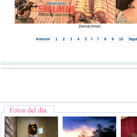
Zeenat Aman
Anterior
1
2
3
4
5
6
7
8
9
10
Sigu