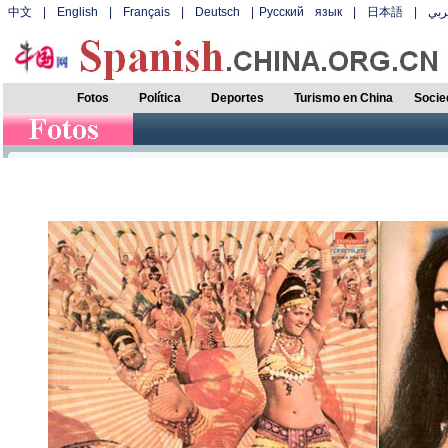
中文
|
English
|
Français
|
Deutsch
|
Русский язык
|
日本語
|
بي
Fotos
Política
Deportes
Turismo en China
Socie