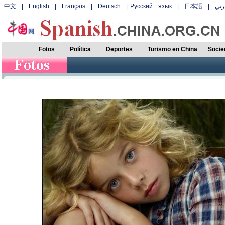
中文
|
English
|
Français
|
Deutsch
|
Русский язык
|
日本語
|
بي
Fotos
Política
Deportes
Turismo en China
Socie