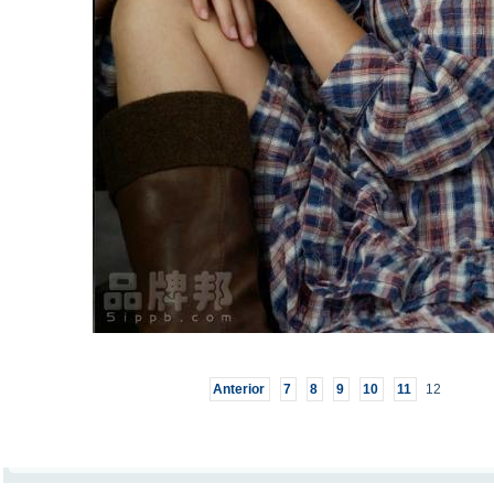
Anterior
7
8
9
10
11
12