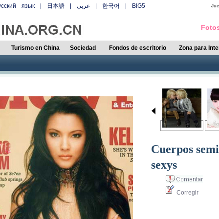
усский язык
|
日本語
|
عربي
|
한국어
|
BIG5
Ju
Fotos
Turismo en China
Sociedad
Fondos de escritorio
Zona para Int
Cuerpos semi
sexys
Corregir