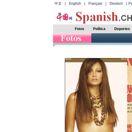
中文
|
English
|
Français
|
Deutsch
|
Р
Fotos
Política
Deportes