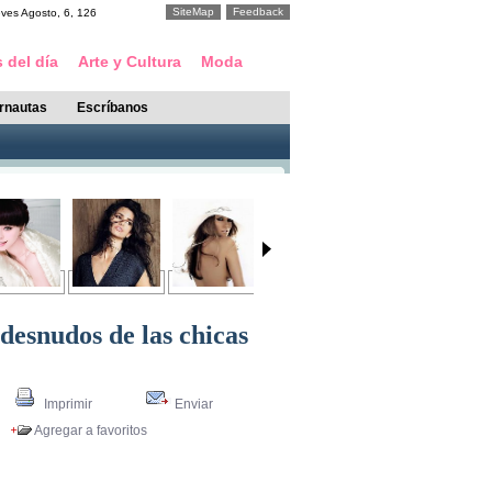
SiteMap
Feedback
eves
Agosto
,
6
,
126
 del día
Arte y Cultura
Moda
ernautas
Escríbanos
desnudos de las chicas
Imprimir
Enviar
Agregar a favoritos