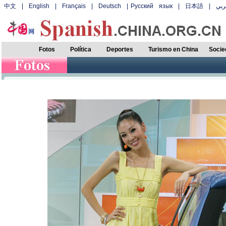
中文
|
English
|
Français
|
Deutsch
|
Русский язык
|
日本語
|
بي
Fotos
Política
Deportes
Turismo en China
Socie