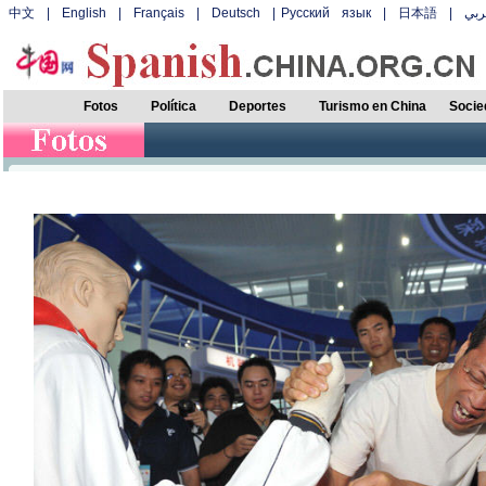
中文
|
English
|
Français
|
Deutsch
|
Русский язык
|
日本語
|
بي
Fotos
Política
Deportes
Turismo en China
Socie