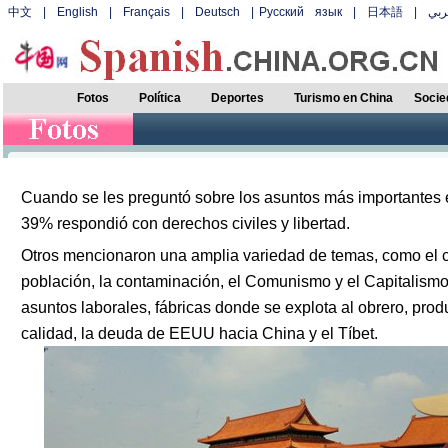
中文
|
English
|
Français
|
Deutsch
|
Русский язык
|
日本語
|
بي
Fotos
Política
Deportes
Turismo en China
Socie
Cuando se les preguntó sobre los asuntos más importantes 
39% respondió con derechos civiles y libertad.
Otros mencionaron una amplia variedad de temas, como el c
población, la contaminación, el Comunismo y el Capitalismo
asuntos laborales, fábricas donde se explota al obrero, prod
calidad, la deuda de EEUU hacia China y el Tíbet.