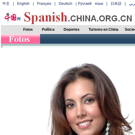
中文
|
English
|
Français
|
Deutsch
|
Русский язык
|
日本語
|
بي
Fotos
Política
Deportes
Turismo en China
Socie