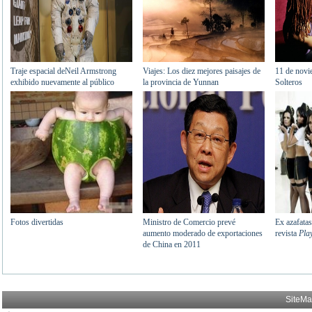
SiteM