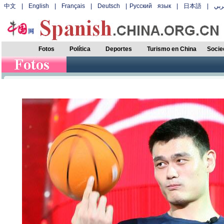
中文
|
English
|
Français
|
Deutsch
|
Русский язык
|
日本語
|
بي
Fotos
Política
Deportes
Turismo en China
Socie