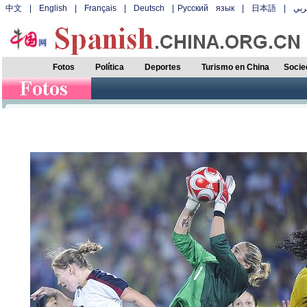
中文
|
English
|
Français
|
Deutsch
|
Русский язык
|
日本語
|
بي
Fotos
Política
Deportes
Turismo en China
Socie