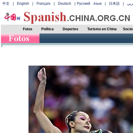
中文
|
English
|
Français
|
Deutsch
|
Русский язык
|
日本語
|
بي
Fotos
Política
Deportes
Turismo en China
Socie