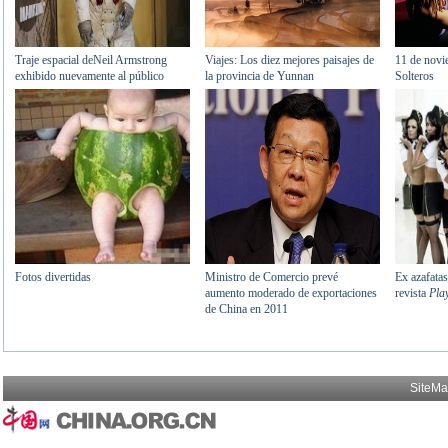
SiteM