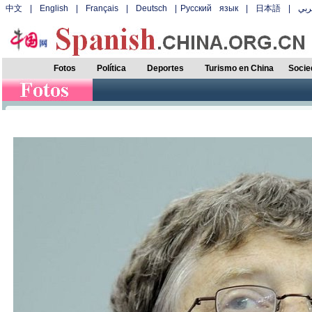
中文
|
English
|
Français
|
Deutsch
|
Русский язык
|
日本語
|
بي
Fotos
Política
Deportes
Turismo en China
Socie