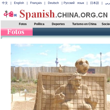
中文
|
English
|
Français
|
Deutsch
|
Русский язык
|
日本語
|
بي
Fotos
Política
Deportes
Turismo en China
Socie