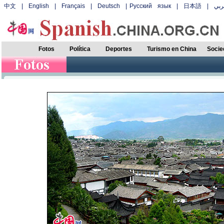
中文
|
English
|
Français
|
Deutsch
|
Русский язык
|
日本語
|
بي
Fotos
Política
Deportes
Turismo en China
Socie