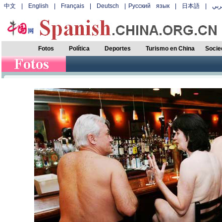
中文
|
English
|
Français
|
Deutsch
|
Русский язык
|
日本語
|
بي
Fotos
Política
Deportes
Turismo en China
Socie