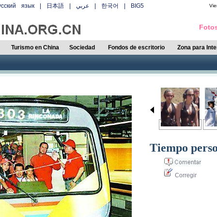
усский язык
|
日本語
|
عربي
|
한국어
|
BIG5
Vie
Fotos
Turismo en China
Sociedad
Fondos de escritorio
Zona para Int
Tiempo person
Corregir