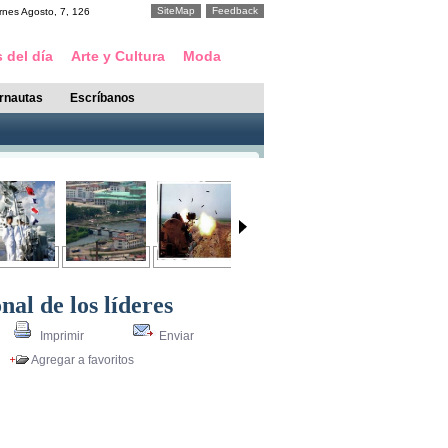
SiteMap
Feedback
rnes
Agosto
,
7
,
126
 del día
Arte y Cultura
Moda
ernautas
Escríbanos
al de los líderes
Imprimir
Enviar
Agregar a favoritos