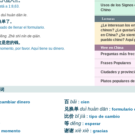
比八点六三。
tá a 1:8,63.
 duì huàn dān le
.
换单了。
ado de llenar el formulario.
ĕng. Zhè shì nín de qián
.
这是您的钱。
omento, por favor. Aquí tiene su dinero.
 词
百
băi
 cambiar dinero
: cien
兑换单
duì huàn dān
: formulari
比价
bĭ jià
: tipo de cambio
等
děng
r
: esperar
谢谢
xiè xiè
n momento
: gracias