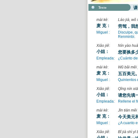
Texto
课
mài kè
:
Láo jià, wŏ
麦 克：
劳驾，我
Miguel :
Disculpe, q
Renminbi.
Xiăo jiě
:
Nín yào hu
小姐：
您要换多
Empleada:
¿Cuánto de
mài kè
:
Wŭ băi měi
麦 克：
五百美元
Miguel :
Quinientos 
Xiăo jiě
:
Qĭng nín xi
小姐：
请您先填
Empleada:
Rellene el f
mài kè
:
Jīn tiān mě
麦 克：
今天美元
Miguel :
¿A cuanto e
Xiăo jiě
:
Bĭ jià shì yī
小姐：