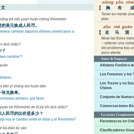
 文
 xiăng bă měi yuán huàn chéng Rénmínbì
.
想把美元换成人民币。
uisiera cambiar algunos dólares americanos a
àn duō shăo?
少？
sea cambiar?
 yuán
。
dólares.
ān tiān yī zhāng duì huàn dān
.
一张兑换单。
ormulario primero, por favor.
i yuán hé Rénmínbì de bĭ jià shì duō shăo?
和人民币的比价是多少？
stá hoy el cambio entre el dólar y el Renminbi?
 bĭ bā diăn liù sān
.