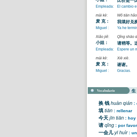
比价是一
Empleada:
El cambio es
mài kè
:
Wŏ tiān hăo
麦 克：
我填好兑
Miguel :
Ya he termin
Xiăo jiě
:
Qĭng shāo d
小姐：
请稍等。
Empleada:
Espere un m
mài kè
:
Xiè xiè
.
麦 克：
谢谢。
Miguel :
Gracias.
Vocabulario
生
换 钱
huàn qián
:
填
tiān
: rellenar
今天
jīn tiān
: hoy
请
qĭng
: por favo
一会儿
yī huìr
: u