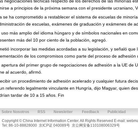
as negociaciones técnicas respecto de los derechos de las minorías e
unirse a principios de la próxima semana con el presidente ucraniano, 
 se ha comprometido a restablecer el sistema de escuelas de minorías
 administración de escuelas, exámenes de graduación y exámenes de adm
n uso más amplio del idioma húngaro y de símbolos nacionales en com
senten más del 10 por ciento de la población, agregó.
etió incorporar las medidas acordadas a su legislación, y señaló que 
lementación de los compromisos como parte del proceso de adhesión 
 apertura del primer grupo de negociaciones de adhesión a la UE de U
e al acuerdo, afirmó.
cibir un procedimiento de adhesión acelerado y cualquier futura decis
 un referendo legalmente vinculante en Hungría, dijo Magyar, quien de
rían tardar de 10 a 15 años. Fin