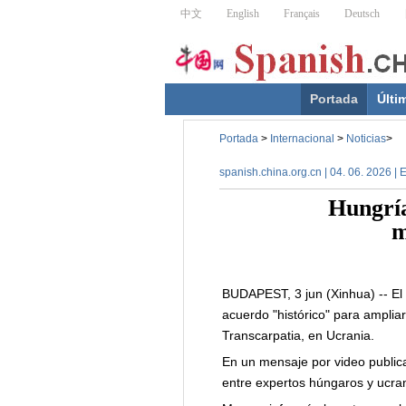
Portada
Últi
Portada
>
Internacional
>
Noticias
>
spanish.china.org.cn | 04. 06. 2026 | 
Hungría
m
BUDAPEST, 3 jun (Xinhua) -- El
acuerdo "histórico" para ampliar
Transcarpatia, en Ucrania.
En un mensaje por video public
entre expertos húngaros y ucran