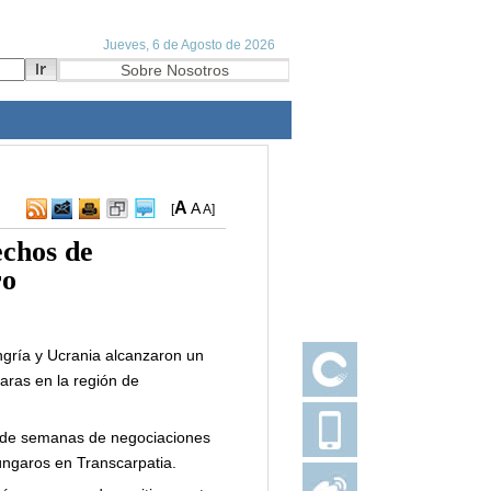
A
A
[
A
]
echos de
ro
ngría y Ucrania alcanzaron un
garas en la región de
o de semanas de negociaciones
úngaros en Transcarpatia.