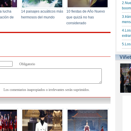
Obligatorio
Los comentarios inapropiados o irrelevantes serán suprimidos.