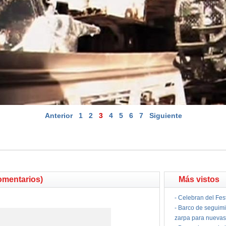
Anterior
1
2
3
4
5
6
7
Siguiente
omentarios)
Más vistos
-
Celebran del Fes
-
Barco de seguimi
zarpa para nuevas