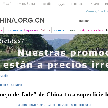
grafía
 Editor： Rui Dong
ejo de Jade" de China toca superficie 
Palabras clave:
China,
"Conejo
de
Jade",
superficie
lunar