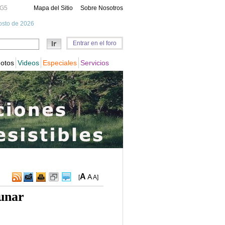
A
A
[
A
]
lunar