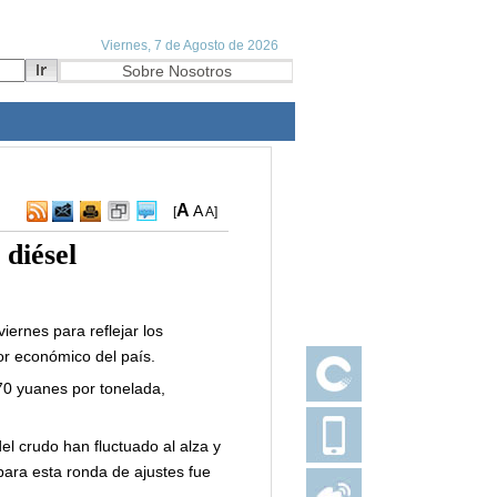
A
A
[
A
]
 diésel
iernes para reflejar los
or económico del país.
70 yuanes por tonelada,
el crudo han fluctuado al alza y
para esta ronda de ajustes fue