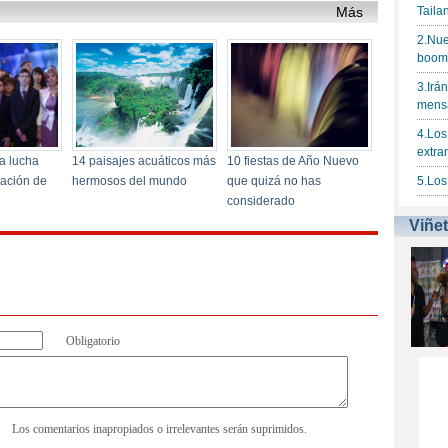
Obligatorio
Los comentarios inapropiados o irrelevantes serán suprimidos.