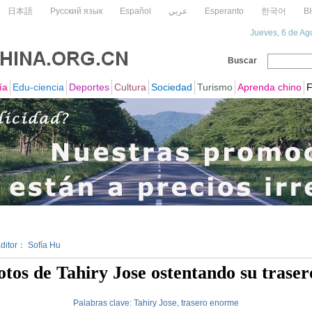
Editor： Sofía Hu
otos de Tahiry Jose ostentando su trase
Palabras clave:
Tahiry
Jose,
trasero
enorme