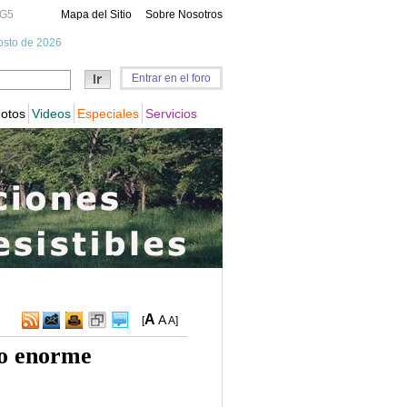
A
A
[
A
]
ro enorme