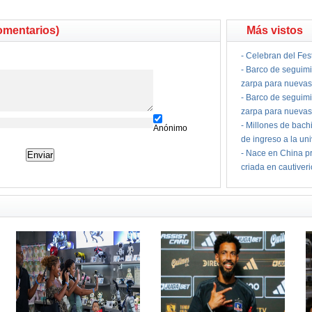
omentarios)
Más vistos
-
Celebran del Fes
-
Barco de seguimi
zarpa para nuevas
-
Barco de seguimi
zarpa para nuevas
-
Millones de bach
Anónimo
de ingreso a la un
-
Nace en China pr
criada en cautiver