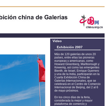
Video
Exhibición 2007
Más de 120 galerías de unos 20
países, entre ellas las pioneras
europeas y americanas, como
Howard Greenberg, Marlborough y
Kewenig, así como las emergentes
Bienth, de Israel, Enrique Guerrero
y una de la India, participarán en la
Cuarta Exhibición China de
Galerías Internacionales, que se
celebrará en el Centro de Comercio
Internacional de Beijing, del 2 al 6
de mayo próximos.
En los cinco días de la feria,
considerada la mejor y mayor
plataforma de comercio y