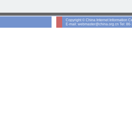
Copyright © China Internet Information Ce
E-mail: webmaster@china.org.cn Tel: 8