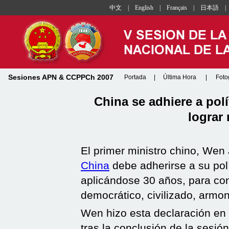
中文
|
English
|
Français
|
日本語
Sesiones APN & CCPPCh 2007
Portada
|
Última Hora
|
Foto
China se adhiere a polí
lograr
El primer ministro chino, Wen
China
debe adherirse a su polí
aplicándose 30 años, para con
democrático, civilizado, armo
Wen hizo esta declaración en
tras la conclusión de la sesi